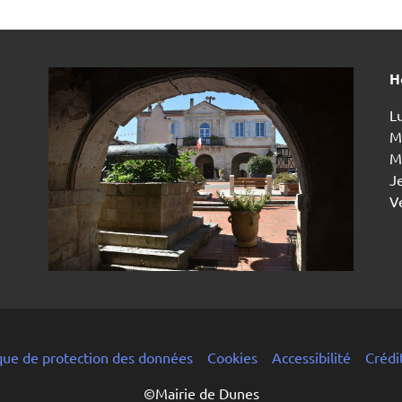
H
Lu
Ma
Me
Je
V
ique de protection des données
Cookies
Accessibilité
Crédi
©Mairie de Dunes