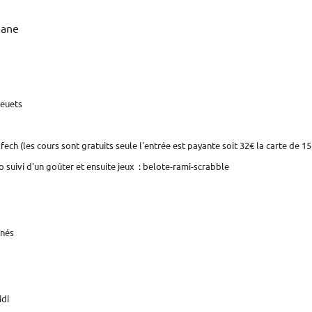
iane
leuets
ech (les cours sont gratuits seule l'entrée est payante soit 32€ la carte de 15
to suivi d'un goûter et ensuite jeux : belote-rami-scrabble
înés
idi