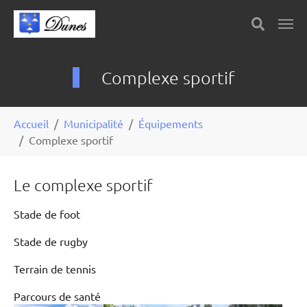
Skip to main content
Panneau de gestion des cookies
Complexe sportif
You are here:
Accueil
Municipalité
Équipements
Complexe sportif
Le complexe sportif
Stade de foot
Stade de rugby
Terrain de tennis
Parcours de santé