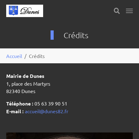
Skip to main content
Panneau de gestion des cookies
Crédits
You are here:
Accueil
Crédits
Mairie de Dunes
1, place des Martyrs
82340 Dunes
Téléphone :
05 63 39 90 51
E-mail :
accueil@dunes82.fr