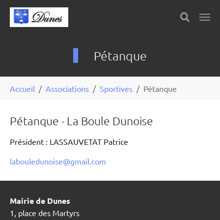
Skip to main content
Panneau de gestion des cookies
Pétanque
You are here:
Accueil
Associations
Sportives
Pétanque
Pétanque - La Boule Dunoise
Président : LASSAUVETAT Patrice
labouledunoise@gmail.com
Mairie de Dunes
1, place des Martyrs