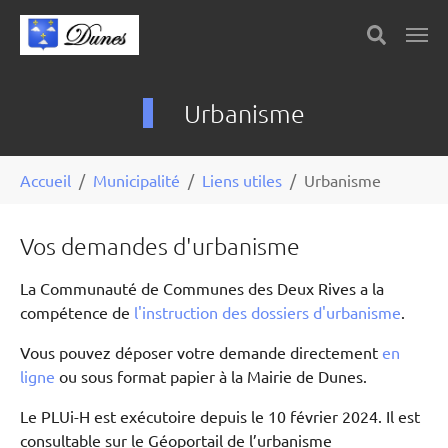
Skip to main content
Panneau de gestion des cookies
Urbanisme
You are here:
Accueil
Municipalité
Liens utiles
Urbanisme
Vos demandes d'urbanisme
La Communauté de Communes des Deux Rives a la
compétence de
l'instruction des dossiers d'urbanisme
.
Vous pouvez déposer votre demande directement
en
ligne
ou sous format papier à la Mairie de Dunes.
Le PLUi-H est exécutoire depuis le 10 février 2024. Il est
consultable sur le Géoportail de l’urbanisme