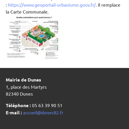
:
https://www.geoportail-urbanisme.gouv.fr/
. Il remplace
la Carte Communale.
Mairie de Dunes
1, place des Martyrs
82340 Dunes
Téléphone :
05 63 39 90 51
E-mail :
accueil@dunes82.fr