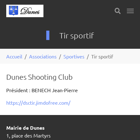
Skip to main content
Panneau de gestion des cookies
Tir sportif
You are here:
Accueil
Associations
Sportives
Tir sportif
Dunes Shooting Club
Président : BENECH Jean-Pierre
https://dsctir.jimdofree.com/
Mairie de Dunes
1, place des Martyrs