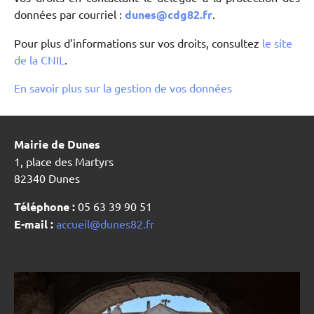
données par courriel :
dunes@cdg82.fr
.
Pour plus d’informations sur vos droits, consultez
le site
de la CNIL
.
En savoir plus sur la gestion de vos données
Mairie de Dunes
1, place des Martyrs
82340 Dunes
Téléphone :
05 63 39 90 51
E-mail :
accueil@dunes82.fr