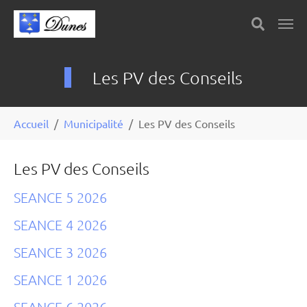
Skip to main content
Panneau de gestion des cookies
Les PV des Conseils
You are here:
Accueil
Municipalité
Les PV des Conseils
Les PV des Conseils
SEANCE 5 2026
SEANCE 4 2026
SEANCE 3 2026
SEANCE 1 2026