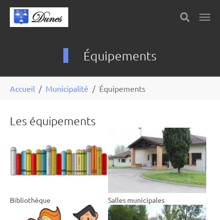
Skip to main content
Panneau de gestion des cookies
Équipements
You are here:
Accueil
Municipalité
Équipements
Les équipements
Bibliothèque
Salles municipales