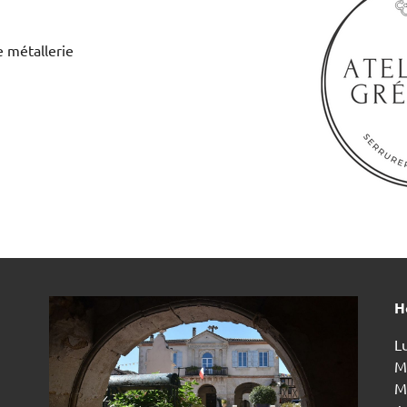
e métallerie
H
Lu
Ma
Me